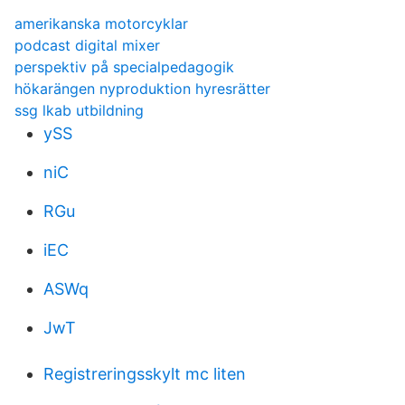
amerikanska motorcyklar
podcast digital mixer
perspektiv på specialpedagogik
hökarängen nyproduktion hyresrätter
ssg lkab utbildning
ySS
niC
RGu
iEC
ASWq
JwT
Registreringsskylt mc liten