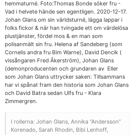
hemmaturné. Foto:​Thomas Bonde söker fru -
Vad i helvete hände sen egentligen. 2020-12-17.
Johan Glans om sin världsturné, lägga lappar i
folks fickor & när han tvingade ett om värdelösa
plustjänster, fördel mos & en man som
polisanmält sin fru. Helena af Sandeberg (som
Cornelis andra fru Bim Warne), David Dencik (​
vissångaren Fred Åkerström), Johan Glans
(demonproducenten och grundaren av Eller
som Johan Glans uttrycker saken: Tillsammans
har vi spånat fram den historia som Johan Glans
och David Batra sedan Ulfs fru - Klara
Zimmergren.
I rollerna: Johan Glans, Annika ”Andersson”
Korenado, Sarah Rhodin, Bibi Lenhoff,