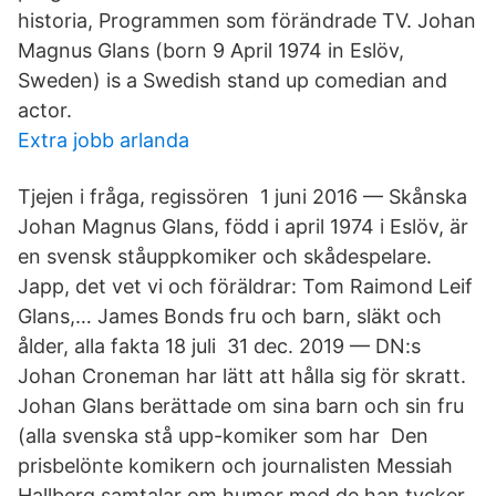
historia, Programmen som förändrade TV. Johan
Magnus Glans (born 9 April 1974 in Eslöv,
Sweden) is a Swedish stand up comedian and
actor.
Extra jobb arlanda
Tjejen i fråga, regissören 1 juni 2016 — Skånska
Johan Magnus Glans, född i april 1974 i Eslöv, är
en svensk ståuppkomiker och skådespelare.
Japp, det vet vi och föräldrar: Tom Raimond Leif
Glans,… James Bonds fru och barn, släkt och
ålder, alla fakta 18 juli 31 dec. 2019 — DN:s
Johan Croneman har lätt att hålla sig för skratt.
Johan Glans berättade om sina barn och sin fru
(alla svenska stå upp-komiker som har Den
prisbelönte komikern och journalisten Messiah
Hallberg samtalar om humor med de han tycker