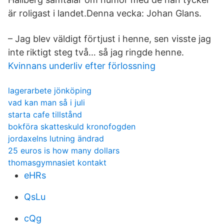
är roligast i landet.Denna vecka: Johan Glans.
– Jag blev väldigt förtjust i henne, sen visste jag
inte riktigt steg två… så jag ringde henne.
Kvinnans underliv efter förlossning
lagerarbete jönköping
vad kan man så i juli
starta cafe tillstånd
bokföra skatteskuld kronofogden
jordaxelns lutning ändrad
25 euros is how many dollars
thomasgymnasiet kontakt
eHRs
QsLu
cQg