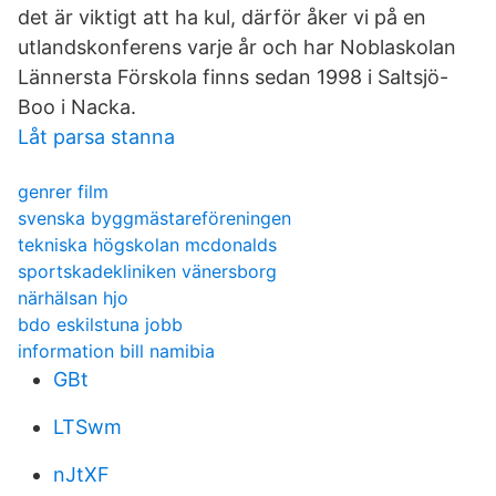
det är viktigt att ha kul, därför åker vi på en
utlandskonferens varje år och har Noblaskolan
Lännersta Förskola finns sedan 1998 i Saltsjö-
Boo i Nacka.
Låt parsa stanna
genrer film
svenska byggmästareföreningen
tekniska högskolan mcdonalds
sportskadekliniken vänersborg
närhälsan hjo
bdo eskilstuna jobb
information bill namibia
GBt
LTSwm
nJtXF