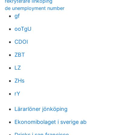
rekryterare linkoping
de unemployment number
gf
ooTgU
CDOI
ZBT
LZ
ZHs
rY
Lärarlöner jönköping
Ekonomibolaget i sverige ab
Dricks i san francisco