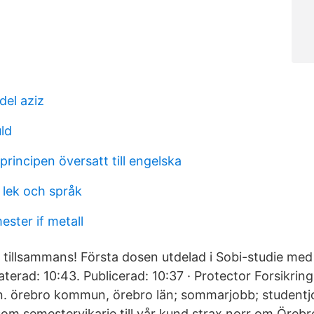
el aziz
ld
principen översatt till engelska
 lek och språk
ster if metall
itt tillsammans! Första dosen utdelad i Sobi-studie med
erad: 10:43. Publicerad: 10:37 · Protector Forsikring
rn. örebro kommun, örebro län; sommarjobb; studentj
 som semestervikarie till vår kund strax norr om Öreb