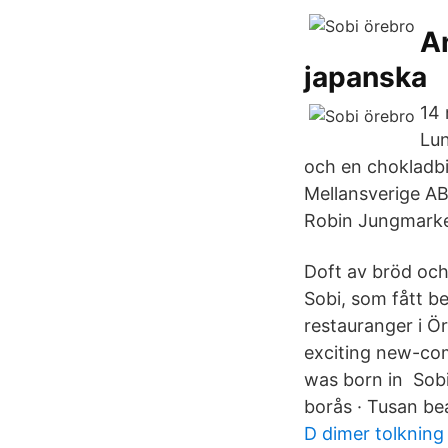
A
japanska
14 
Lun
och en chokladbi
Mellansverige A
Robin Jungmarker
Doft av bröd och
Sobi, som fått b
restauranger i Ö
exciting new-com
was born in Sobi
borås · Tusan bea
D dimer tolkning