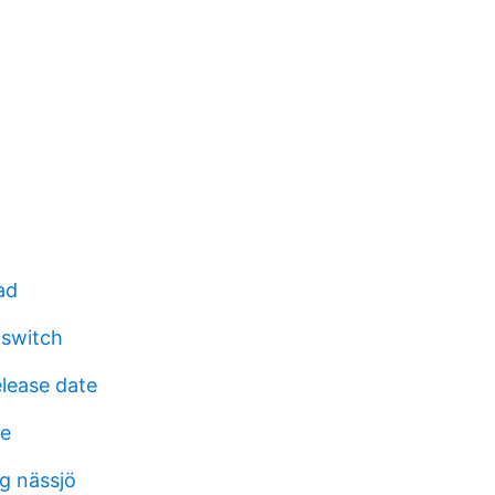
ad
 switch
elease date
de
rg nässjö