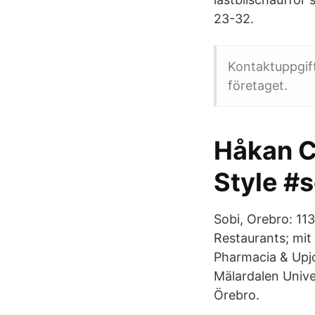
23-32.
Kontaktuppgift
företaget.
Håkan C
Style #s
Sobi, Orebro: 11
Restaurants; mit
Pharmacia & Upjo
Mälardalen Univer
Örebro.