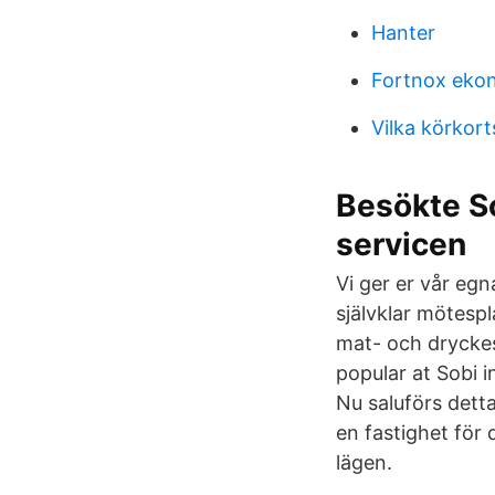
Hanter
Fortnox eko
Vilka körkor
Besökte So
servicen
Vi ger er vår egna
självklar mötesp
mat- och dryckesu
popular at Sobi i
Nu saluförs dett
en fastighet för
lägen.