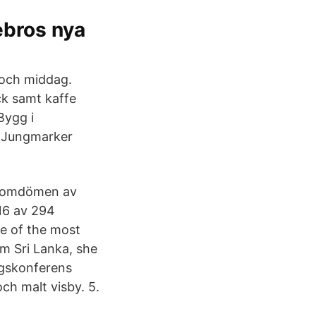
ebros nya
 och middag.
ck samt kaffe
Bygg i
n Jungmarker
va omdömen av
16 av 294
ne of the most
m Sri Lanka, she
agskonferens
och malt visby. 5.