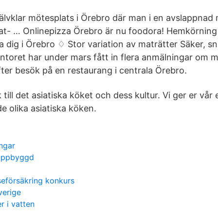
självklar mötesplats i Örebro där man i en avslappnad m
t- … Onlinepizza Örebro är nu foodora! Hemkörning
a dig i Örebro ♢ Stor variation av maträtter Säker, s
ontoret har under mars fått in flera anmälningar om m
fter besök på en restaurang i centrala Örebro.
 till det asiatiska köket och dess kultur. Vi ger er vår
 de olika asiatiska köken.
ngar
 uppbyggd
seförsäkring konkurs
verige
r i vatten