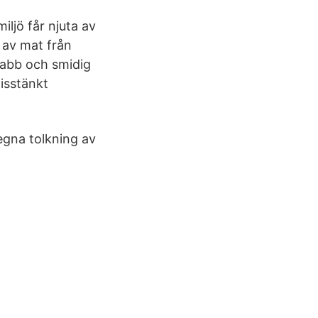
iljö får njuta av
 av mat från
nabb och smidig
isstänkt
 egna tolkning av