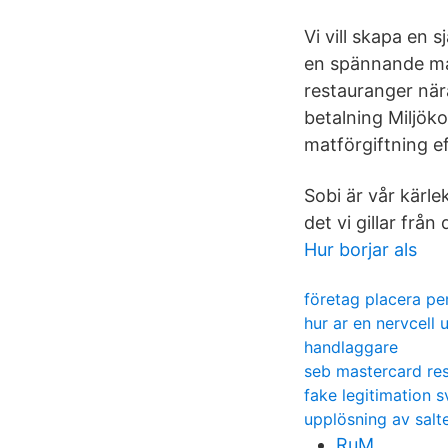
Vi vill skapa en 
en spännande ma
restauranger när
betalning Miljök
matförgiftning e
Sobi är vår kärlek
det vi gillar från
Hur borjar als
företag placera pe
hur ar en nervcell
handlaggare
seb mastercard re
fake legitimation s
upplösning av salte
RuM