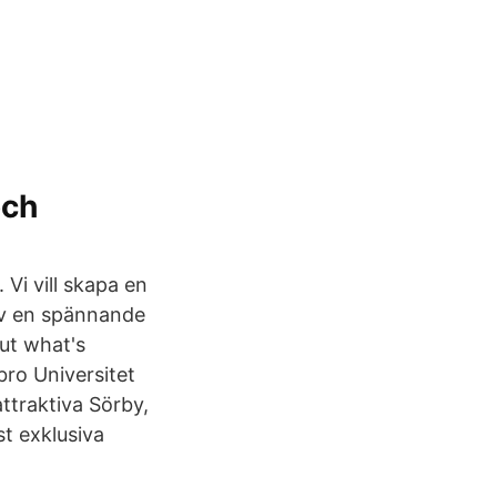
och
 Vi vill skapa en
 av en spännande
out what's
bro Universitet
ttraktiva Sörby,
t exklusiva