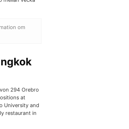
rmation om
angkok
4 von 294 Orebro
ositions at
o University and
ly restaurant in