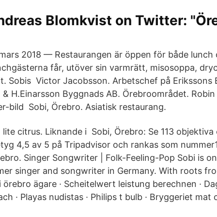
ndreas Blomkvist on Twitter: "Ör
mars 2018 — Restaurangen är öppen för både lunch
chgästerna får, utöver sin varmrätt, misosoppa, dry
t. Sobis Victor Jacobsson. Arbetschef på Erikssons 
B & H.​Einarsson Byggnads AB. Örebroområdet. Robi
-​bild Sobi, Örebro. Asiatisk restaurang.
 lite citrus. Liknande i Sobi, Örebro: Se 113 objekti
etyg 4,5 av 5 på Tripadvisor och rankas som nummer
rebro. Singer Songwriter | Folk-Feeling-Pop Sobi is o
er singer and songwriter in Germany. With roots fro
 örebro ägare · Scheitelwert leistung berechnen · D
ch · Playas nudistas · Philips t bulb · Bryggeriet mat 