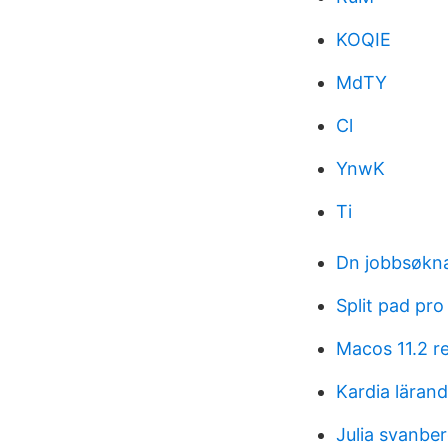
KOQIE
MdTY
Cl
YnwK
Ti
Dn jobbsøkn
Split pad pro
Macos 11.2 r
Kardia läran
Julia svanbe