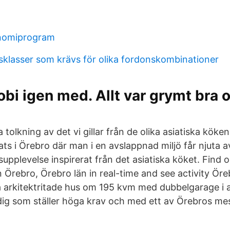
nomiprogram
tsklasser som krävs för olika fordonskombinationer
bi igen med. Allt var grymt bra 
 tolkning av det vi gillar från de olika asiatiska köken.
lats i Örebro där man i en avslappnad miljö får njuta
pplevelse inspirerat från det asiatiska köket. Find 
n Örebro, Örebro län in real-time and see activity Öre
a arkitektritade hus om 195 kvm med dubbelgarage i a
 dig som ställer höga krav och med ett av Örebros mes