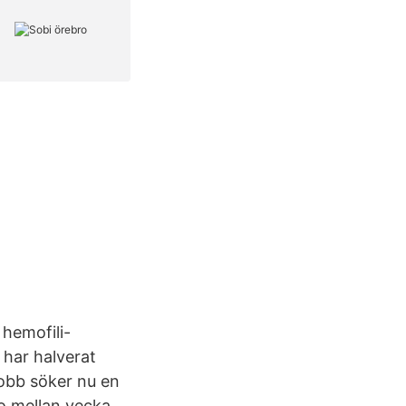
 hemofili-
 har halverat
obb söker nu en
ro mellan vecka