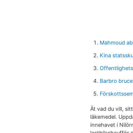
Mahmoud abd
Kina statssku
Offentlighets
Barbro bruce
Förskottsseme
Ät vad du vill, s
läkemedel. Uppdat
innehavet i Nilö
lastbilschaufför