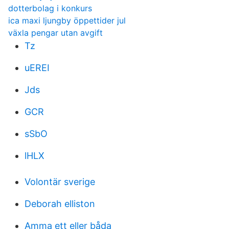
dotterbolag i konkurs
ica maxi ljungby öppettider jul
växla pengar utan avgift
Tz
uEREI
Jds
GCR
sSbO
lHLX
Volontär sverige
Deborah elliston
Amma ett eller båda