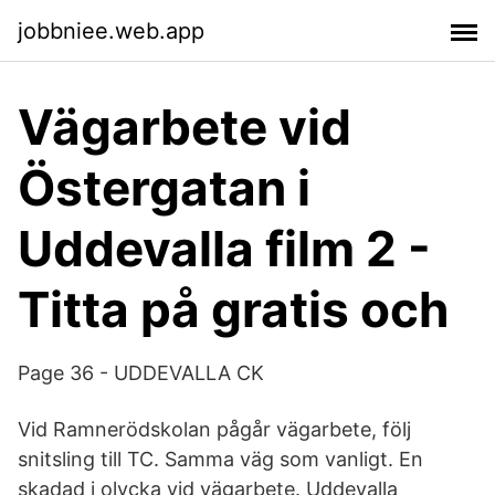
jobbniee.web.app
Vägarbete vid
Östergatan i
Uddevalla film 2 -
Titta på gratis och
Page 36 - UDDEVALLA CK
Vid Ramnerödskolan pågår vägarbete, följ
snitsling till TC. Samma väg som vanligt. En
skadad i olycka vid vägarbete. Uddevalla