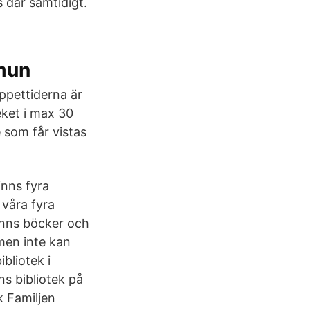
 där samtidigt.
mmun
 öppettiderna är
eket i max 30
 som får vistas
inns fyra
 våra fyra
inns böcker och
 men inte kan
bliotek i
s bibliotek på
k Familjen