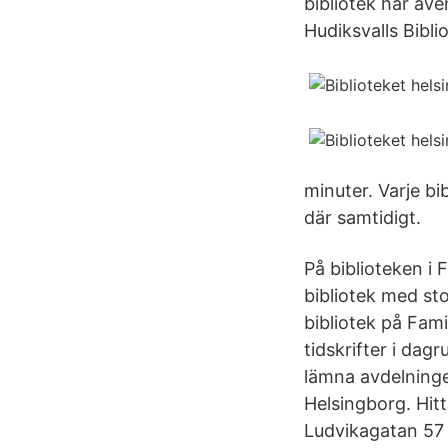
bibliotek har äv
Hudiksvalls Biblio
minuter. Varje b
där samtidigt.
På biblioteken i
bibliotek med sto
bibliotek på Fam
tidskrifter i dag
lämna avdelninge
Helsingborg. Hit
Ludvikagatan 57 