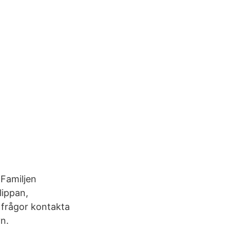
 Familjen
lippan,
 frågor kontakta
yn.