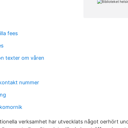
la fees
es
on texter om våren
 kontakt nummer
ang
 komornik
ditionella verksamhet har utvecklats något oerhört un