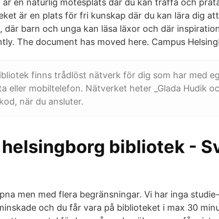
t är en naturlig mötesplats där du kan träffa och pra
eket är en plats för fri kunskap där du kan lära dig a
, där barn och unga kan läsa läxor och där inspirat
ly. The document has moved here. Campus Helsingbo
bliotek finns trådlöst nätverk för dig som har med e
tta eller mobiltelefon. Nätverket heter _Glada Hudik 
kod, när du ansluter.
helsingborg bibliotek - S
pna men med flera begränsningar. Vi har inga studie- e
minskade och du får vara på biblioteket i max 30 minu