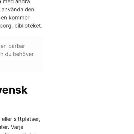
ta med andra
tt använda den
ionen kommer
rg, biblioteket.
gen bärbar
och du behöver
vensk
ller sittplatser,
ter. Varje