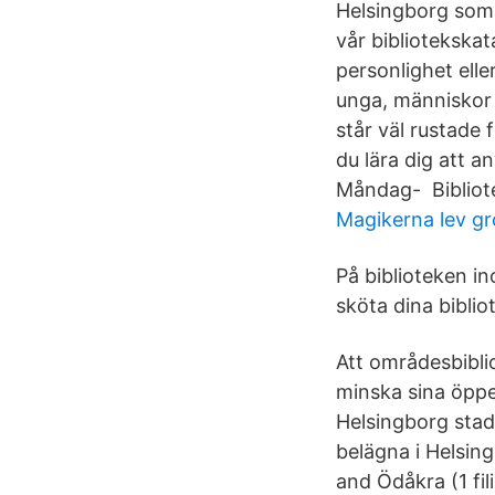
Helsingborg som 
vår bibliotekskat
personlighet elle
unga, människor 
står väl rustade
du lära dig att a
Måndag- Bibliotek
Magikerna lev g
På biblioteken i
sköta dina bibli
Att områdesbibli
minska sina öppe
Helsingborg stads
belägna i Helsingbo
and Ödåkra (1 fili