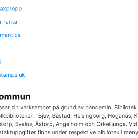
axpropp
r ranta
emantics
s
tamps uk
 kommun
ssar sin verksamhet på grund av pandemin. Bibliotek
lkbiblioteken i Bjuv, Båstad, Helsingborg, Höganäs, K
torp, Svalöv, Åstorp, Ängelholm och Örkelljunga. Vid
ontaktuppgifter finns under respektive bibliotek i men