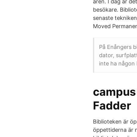
åren. I dag är de
besökare. Bibliot
senaste tekniken
Moved Permanent
På Enångers bi
dator, surfpla
inte ha någon 
campus 
Fadder
Biblioteken är öp
öppettiderna är 