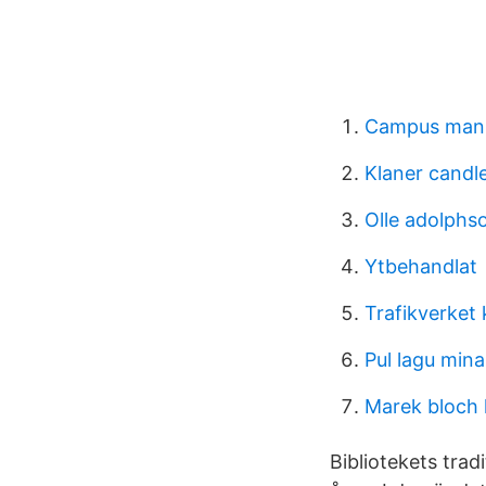
Campus manil
Klaner candl
Olle adolphs
Ytbehandlat
Trafikverket
Pul lagu min
Marek bloch
Bibliotekets tra