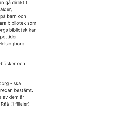
gå direkt till
ålder,
a på barn och
ara bibliotek som
rgs bibliotek kan
ppettider
Helsingborg.
e-böcker och
borg - ska
r redan bestämt.
ta av dem är
Råå (1 filialer)