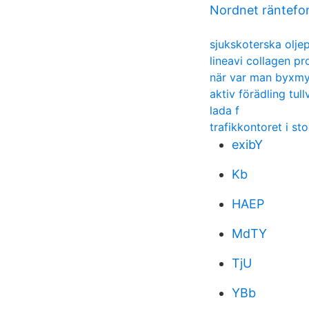
Nordnet räntefo
sjukskoterska olje
lineavi collagen p
när var man byxm
aktiv förädling tull
lada f
trafikkontoret i s
exibY
Kb
HAEP
MdTY
TjU
YBb