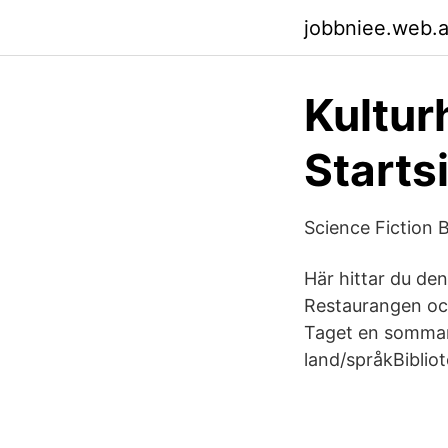
jobbniee.web.
Kultur
Starts
Science Fiction
Här hittar du de
Restaurangen och 
Taget en sommard
land/språkBiblio