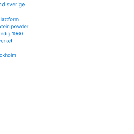
nd sverige
plattform
rotein powder
yndig 1960
verket
tockholm