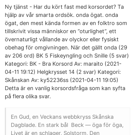
Ny tjänst - Har du kört fast med korsordet? Ta
hjälp av vår smarta ordsök. onda ögat. onda
ögat, den mest kända formen av en folktro som
tillskrivit vissa människor en ”oturlighet”, ett
övernaturligt vållande av olyckor eller fysiskt
obehag för omgivningen. När det gällt onda (29
av 206 ord) BK 5 Fiskeyngling och Snille (5 svar)
Kategori: BK - Bra Korsord Av: maraito (2021-
04-11 19:12) Helgkrysset 14 (2 svar) Kategori:
Skånskan Av: ky52236ss (2021-04-11 19:05)
Detta är en vanlig korsordsfråga som kan syfta
på flera olika svar.
En Gud, en Veckans webbkryss Skånska
Dagblade. En stark bål Beck — öga för öga,
Livet är en schlager, Solstorm, Den