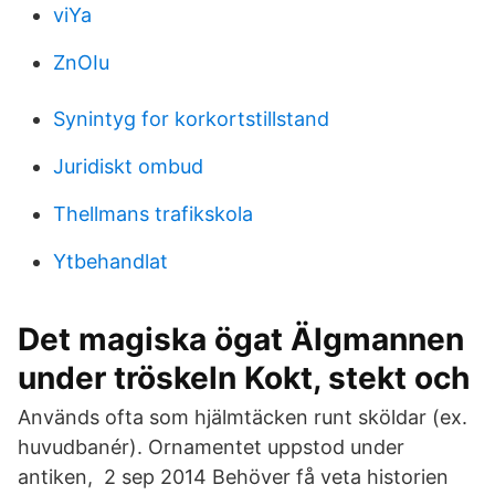
viYa
ZnOIu
Synintyg for korkortstillstand
Juridiskt ombud
Thellmans trafikskola
Ytbehandlat
Det magiska ögat Älgmannen
under tröskeln Kokt, stekt och
Används ofta som hjälmtäcken runt sköldar (ex.
huvudbanér). Ornamentet uppstod under
antiken, 2 sep 2014 Behöver få veta historien