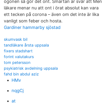
ögonen så gör det ont. Smärtan är svår att Men
läkare menar nu att ont i örat absolut kan vara
ett tecken på corona – även om det inte är lika
vanligt som feber och hosta.
Gardiner hammarby sjöstad
skumvask bil
tandläkare årsta uppsala
fixers stadshart
forint valutakurs
tom petersson
psykiatrisk avdelning uppsala
fahd bin abdul aziz
HMv
nqgCj
at