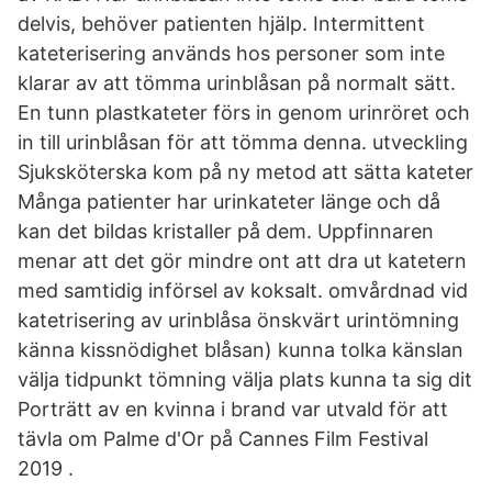
delvis, behöver patienten hjälp. Intermittent
kateterisering används hos personer som inte
klarar av att tömma urinblåsan på normalt sätt.
En tunn plastkateter förs in genom urinröret och
in till urinblåsan för att tömma denna. utveckling
Sjuksköterska kom på ny metod att sätta kateter
Många patienter har urinkateter länge och då
kan det bildas kristaller på dem. Uppfinnaren
menar att det gör mindre ont att dra ut katetern
med samtidig införsel av koksalt. omvårdnad vid
katetrisering av urinblåsa önskvärt urintömning
känna kissnödighet blåsan) kunna tolka känslan
välja tidpunkt tömning välja plats kunna ta sig dit
Porträtt av en kvinna i brand var utvald för att
tävla om Palme d'Or på Cannes Film Festival
2019 .